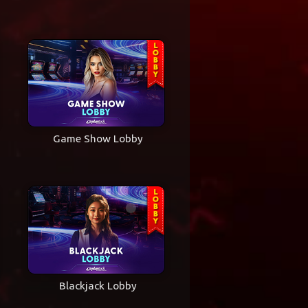
Game Show Lobby
Blackjack Lobby