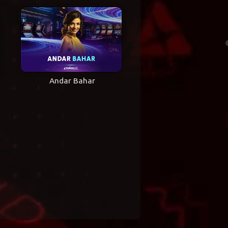
Andar Bahar