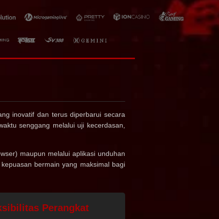
ng inovatif dan terus diperbarui secara
aktu senggang melalui uji kecerdasan,
owser) maupun melalui aplikasi unduhan
in kepuasan bermain yang maksimal bagi
ksibilitas Perangkat