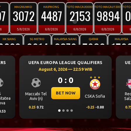
Y
MAGNUM4D
HAIPHONG
TOTO MACAU0000
TOTO MACAU1300
TOTO
97
3072
4487
2153
9894
0
26
5/8/2026
6/8/2026
6/8/2026
6/8/2026
HK SIANG
SG METRO
MALAYSIA SIANG
QATAR
MALAYSIA
9220
8814
6379
5930
159
6/8/2026
6/8/2026
6/8/2026
5/8/2026
5/8/2026
ERS
UEFA EUROPA LEAGUE QUALIFIERS
UE
August 6, 2026 — 22:59 WIB
0 : 0
BET NOW
S
Maccabi Tel
Red
CSKA Sofia
itatea
Aviv (n)
Sal
ova
0.25
0.72
-0.25
-0.88
0.7
0.53