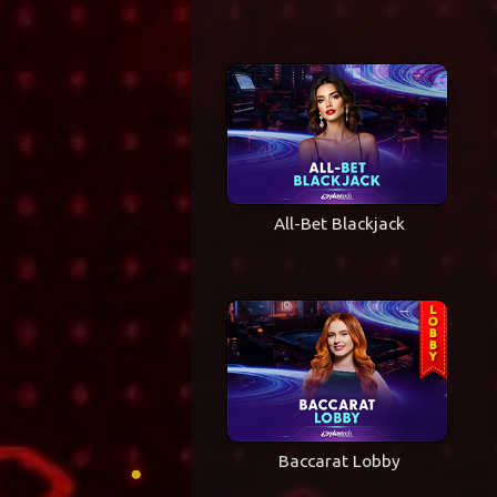
All-Bet Blackjack
Baccarat Lobby