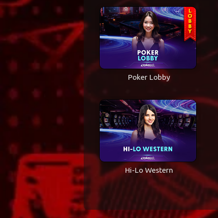
Poker Lobby
Hi-Lo Western