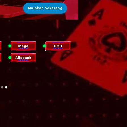
Mainkan Sekarang
BNI
BRI
Permata
BJB
BSI
NEO
DBS
NOBU
OVO
ShopeePay
Sakuku
AstraPay
AntarBank
Telkomsel