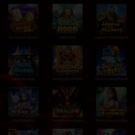
Spin Domino QiuQiu
Robin Hood
Legend of Wusheng 40K
Heibai Wuchang
Barong Sacred Battle
The Four Divine Beasts
Nine Tailed Fox
Trial of the Fire Dragon
Puteri Gunung Ledang