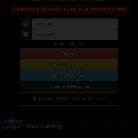
ANSAKSI AGAR TIDAK TERJADI KESALAHAN PENGIRIMAN & GUNAKAN NO
Remember Me
Masuk
Lupa User & Pass
Daftar Sekarang
Main di Telegram
ADA KELUHAN ? LAPOR KE BOS !
Wow Gaming