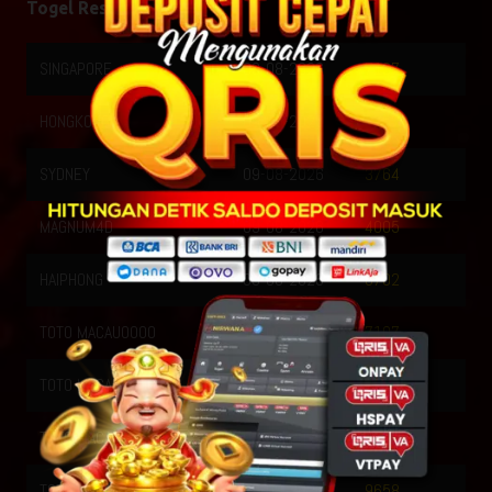
Togel Result
TOTO MACAU2300
09-08-2026
8421
TOTO WUHAN
10-08-2026
2903
HK SIANG
10-08-2026
8556
SG METRO
09-08-2026
5948
MALAYSIA SIANG
09-08-2026
0692
QATAR
09-08-2026
3415
MALAYSIA
09-08-2026
8548
MACAU
09-08-2026
5562